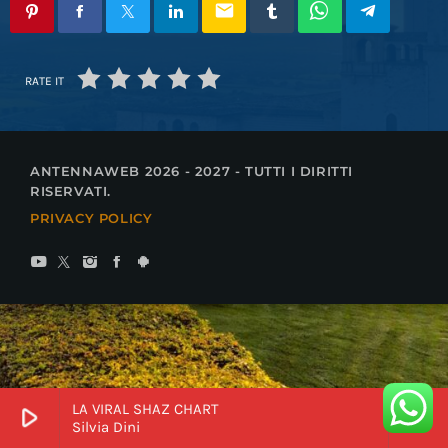
email
RATE IT
ANTENNAWEB 2026 - 2027 - TUTTI I DIRITTI
RISERVATI.
PRIVACY POLICY
LA VIRAL SHAZ CHART
play_arrow
keyboard_arrow_right
Silvia Dini