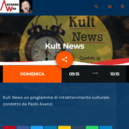
play_arrow
search
menu
Kult News
share
email
trending_flat
DOMENICA
09:15
10:15
Kult News un programma di intrattenimento culturale
condotto da Paolo Avanzi.