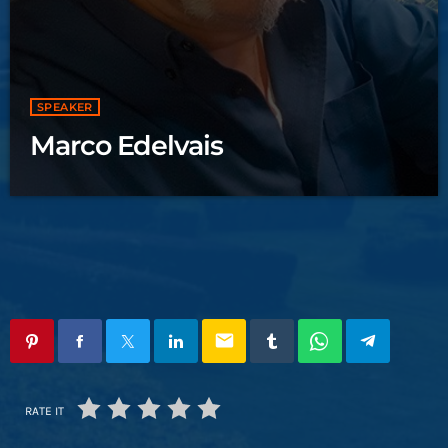
SPEAKER
Marco Edelvais
email
RATE IT