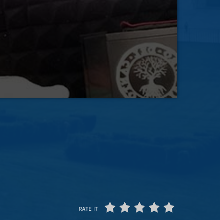
onduco Black Coffee, ma solo da 3 è diventato un
RATE IT