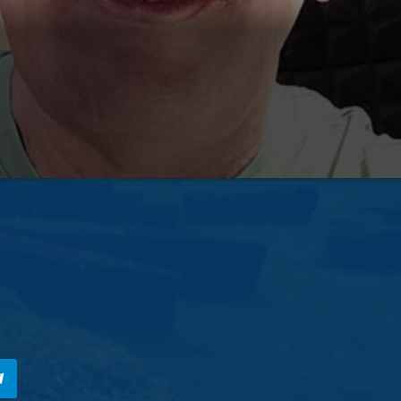
tutta la musica ma in particolare il Soul ed il Funk. Da 5 anni c
he che mi danno fiducia.