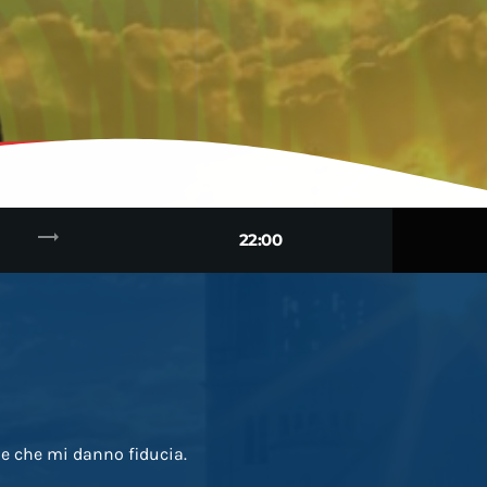
trending_flat
22:00
he che mi danno fiducia.