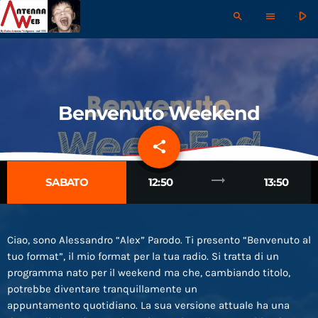
play_arrow
search
menu
Benvenuto Weekend
share
email
trending_flat
SABATO
12:50
13:50
Ciao, sono Alessandro “Alex” Parodo. Ti presento “Benvenuto al
tuo format”, il mio format per la tua radio. Si tratta di un
programma nato per il weekend ma che, cambiando titolo,
potrebbe diventare tranquillamente un
appuntamento quotidiano. La sua versione attuale ha una