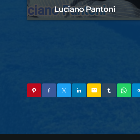
Luciano Pantoni
email