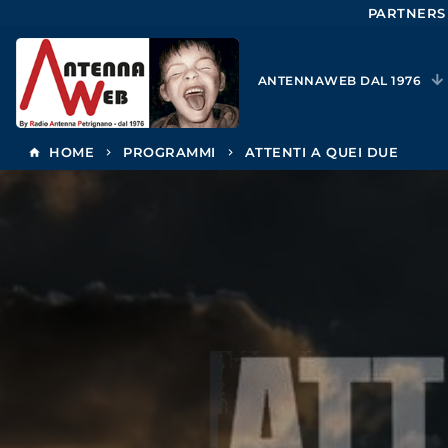
PARTNERS
ANTENNAWEB DAL 1976
HOME
PROGRAMMI
ATTENTI A QUEI DUE
home
keyboard_arrow_right
keyboard_arrow_right