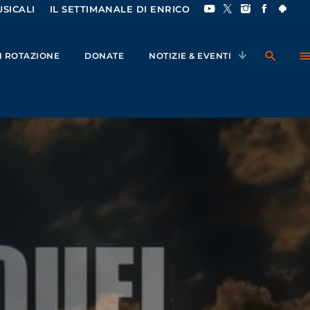
SICALI
IL SETTIMANALE DI ENRICO
search
men
IN ROTAZIONE
DONATE
NOTIZIE & EVENTI