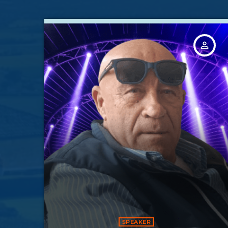
person_outline
SPEAKER