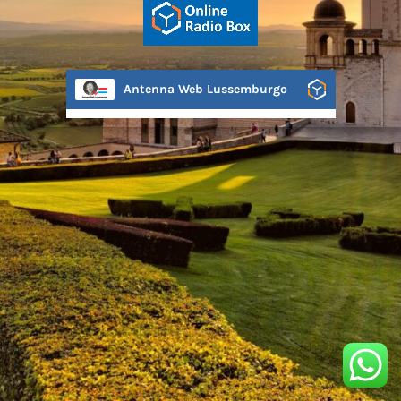
Antenna Web Lussemburgo