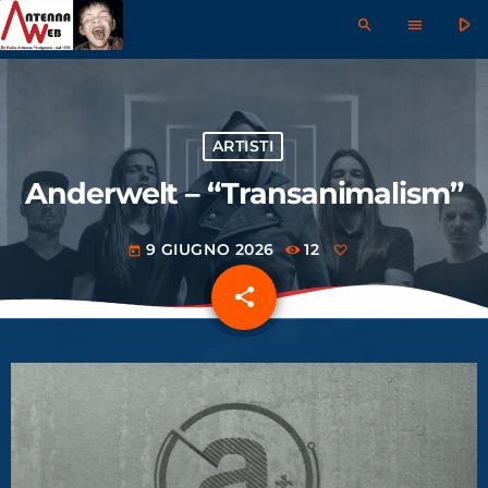
play_arrow
search
menu
ARTISTI
Anderwelt – “Transanimalism”
9 GIUGNO 2026
12
today
share
email