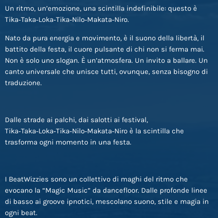
Un ritmo, un’emozione, una scintilla indefinibile: questo è
Tika‑Taka‑Loka‑Tika‑Nilo‑Makata‑Niro.
Nato da pura energia e movimento, è il suono della libertà, il
battito della festa, il cuore pulsante di chi non si ferma mai.
Non è solo uno slogan. È un’atmosfera. Un invito a ballare. Un
canto universale che unisce tutti, ovunque, senza bisogno di
traduzione.
Dalle strade ai palchi, dai salotti ai festival,
Tika‑Taka‑Loka‑Tika‑Nilo‑Makata‑Niro è la scintilla che
trasforma ogni momento in una festa.
I BeatWizzies sono un collettivo di maghi del ritmo che
evocano la “Magic Music” da dancefloor. Dalle profonde linee
di basso ai groove ipnotici, mescolano suono, stile e magia in
ogni beat.