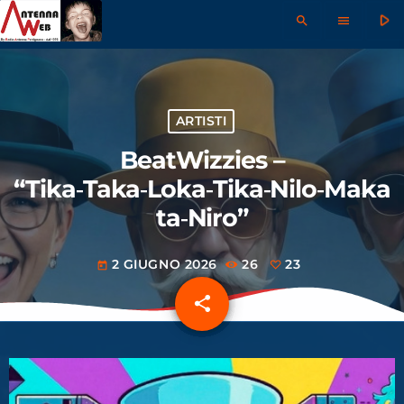
play_arrow
search
menu
ARTISTI
BeatWizzies –
“Tika‑Taka‑Loka‑Tika‑Nilo‑Maka
ta‑Niro”
2 GIUGNO 2026
26
23
today
share
email
23