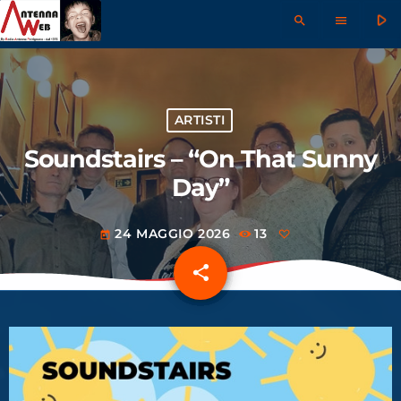
play_arrow
search
menu
ARTISTI
Soundstairs – “On That Sunny
Day”
24 MAGGIO 2026
13
today
share
email