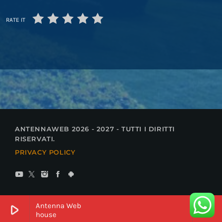
RATE IT
ANTENNAWEB 2026 - 2027 - TUTTI I DIRITTI
RISERVATI.
PRIVACY POLICY
Antenna Web
play_arrow
keyboard_arrow_right
house