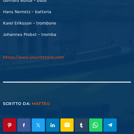
Gerhard Burda – base
Hans Nemetz – batteria
Karel Eriksson – trombone
Johannes Probst – tromba
https://www.soundstairs.com
SCRITTO DA:
MATTEO
email