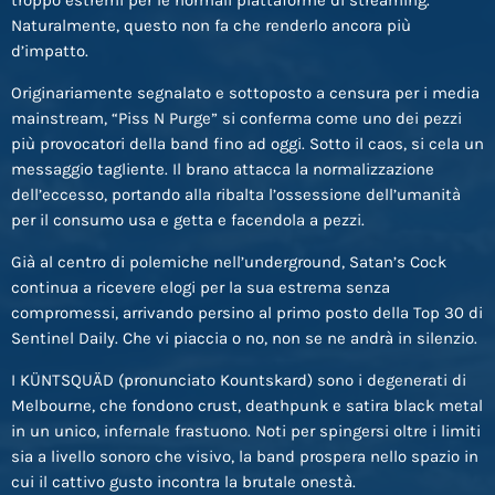
Naturalmente, questo non fa che renderlo ancora più
d’impatto.
Originariamente segnalato e sottoposto a censura per i media
mainstream, “Piss N Purge” si conferma come uno dei pezzi
più provocatori della band fino ad oggi. Sotto il caos, si cela un
messaggio tagliente. Il brano attacca la normalizzazione
dell’eccesso, portando alla ribalta l’ossessione dell’umanità
per il consumo usa e getta e facendola a pezzi.
Già al centro di polemiche nell’underground, Satan’s Cock
continua a ricevere elogi per la sua estrema senza
compromessi, arrivando persino al primo posto della Top 30 di
Sentinel Daily. Che vi piaccia o no, non se ne andrà in silenzio.
I KÜNTSQUÄD (pronunciato Kountskard) sono i degenerati di
Melbourne, che fondono crust, deathpunk e satira black metal
in un unico, infernale frastuono. Noti per spingersi oltre i limiti
sia a livello sonoro che visivo, la band prospera nello spazio in
cui il cattivo gusto incontra la brutale onestà.