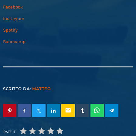
Facebook
Instagram
Spotify
Bandcamp
SCRITTO DA:
MATTEO
email
RATE IT