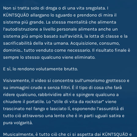
Non si tratta solo di droga o di una vita sregolata. I
KÜNTSQUÄD allargano lo sguardo e prendono di mira il
sistema più grande. La stessa mentalità che alimenta
l’autodistruzione a livello personale alimenta anche un
sistema più ampio basato sull’avidità, la lotta di classe e la
sacrificabilità della vita umana. Acquisizione, consumo,
dominio… tutto venduto come necessario. Il risultato finale è
sempre lo stesso: qualcuno viene eliminato.
E sì, lo rendono volutamente brutto.
Visivamente, il video si concentra sull’umorismo grottesco e
su immagini crude e senza filtri. È il tipo di cosa che farà
ridere qualcuno, rabbrividire altri e spingere qualcuno a
chiudere il portatile. Lo “stile di vita da rockstar” viene
trascinato nel fango e lasciato lì, esponendo l’assurdità di
tutto ciò attraverso una lente che è in parti uguali satira e
pura volgarità.
Musicalmente, è tutto ciò che ci si aspetta dai KÜNTSQUÄD e