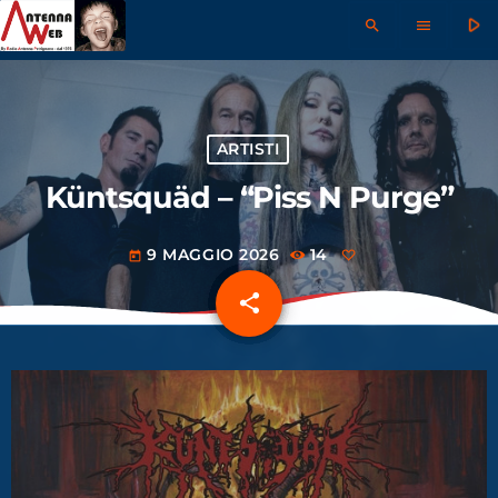
play_arrow
search
menu
ARTISTI
Küntsquäd – “Piss N Purge”
9 MAGGIO 2026
14
today
share
email