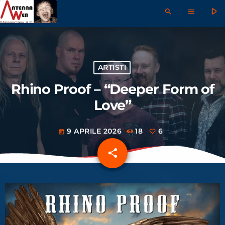
play_arrow
search
menu
ARTISTI
Rhino Proof – “Deeper Form of
Love”
9 APRILE 2026
18
6
today
share
email
6