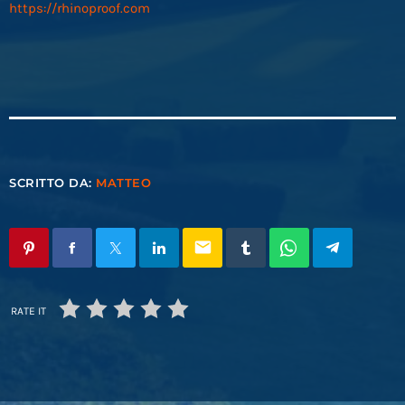
https://rhinoproof.com
SCRITTO DA:
MATTEO
email
RATE IT