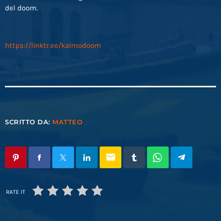
del doom.
https://linktr.ee/kalmodoom
SCRITTO DA:
MATTEO
email
RATE IT