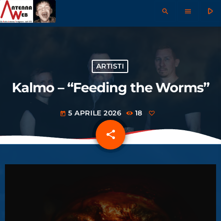
play_arrow
search
menu
ARTISTI
Kalmo – “Feeding the Worms”
5 APRILE 2026
18
today
share
email