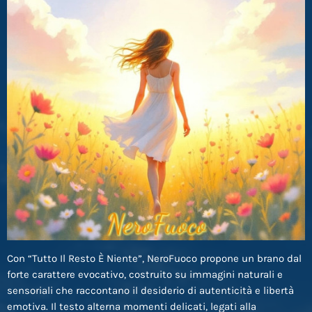
Con “Tutto Il Resto È Niente”, NeroFuoco propone un brano dal
forte carattere evocativo, costruito su immagini naturali e
sensoriali che raccontano il desiderio di autenticità e libertà
emotiva. Il testo alterna momenti delicati, legati alla