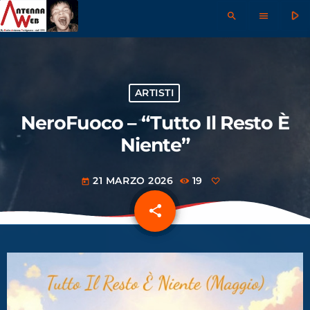
play_arrow
search
menu
ARTISTI
NeroFuoco – “Tutto Il Resto È
Niente”
21 MARZO 2026
19
today
share
email