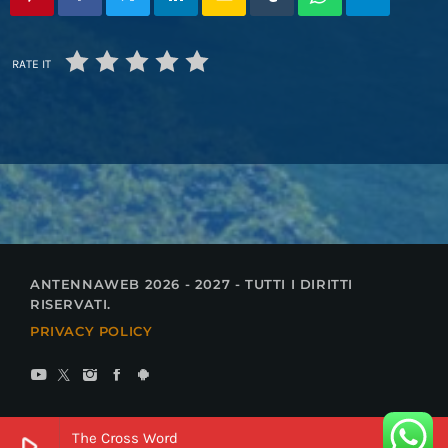
RATE IT
ANTENNAWEB 2026 - 2027 - TUTTI I DIRITTI
RISERVATI.
PRIVACY POLICY
The Cross Word
play_arrow
keyboard_arrow_right