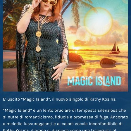
E’ uscito “Magic Island”, il nuovo singolo di Kathy Kosins.
“Magic Island” è un lento bruciare di tempesta silenziosa che
si nutre di romanticismo, fiducia e promessa di fuga. Ancorato
a melodie lussureggianti e al calore vocale inconfondibile di
Kathy Kosins, il brano si dispiega come una traversata al