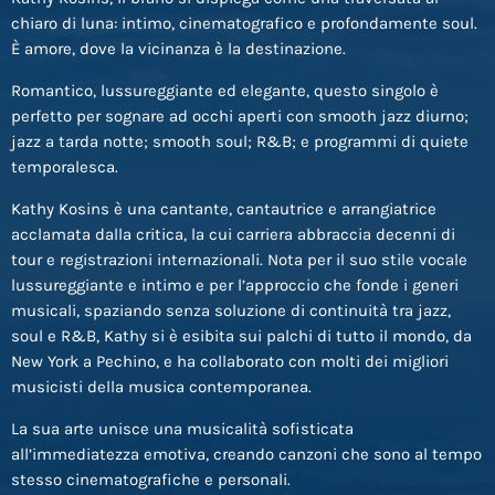
chiaro di luna: intimo, cinematografico e profondamente soul.
È amore, dove la vicinanza è la destinazione.
Romantico, lussureggiante ed elegante, questo singolo è
perfetto per sognare ad occhi aperti con smooth jazz diurno;
jazz a tarda notte; smooth soul; R&B; e programmi di quiete
temporalesca.
Kathy Kosins è una cantante, cantautrice e arrangiatrice
acclamata dalla critica, la cui carriera abbraccia decenni di
tour e registrazioni internazionali. Nota per il suo stile vocale
lussureggiante e intimo e per l’approccio che fonde i generi
musicali, spaziando senza soluzione di continuità tra jazz,
soul e R&B, Kathy si è esibita sui palchi di tutto il mondo, da
New York a Pechino, e ha collaborato con molti dei migliori
musicisti della musica contemporanea.
La sua arte unisce una musicalità sofisticata
all’immediatezza emotiva, creando canzoni che sono al tempo
stesso cinematografiche e personali.