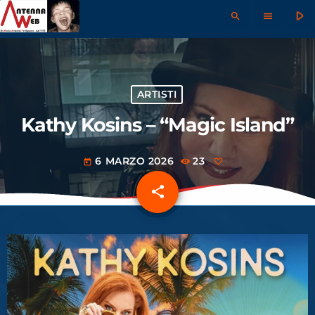
play_arrow
search
menu
ARTISTI
Kathy Kosins – “Magic Island”
6 MARZO 2026
23
today
share
email