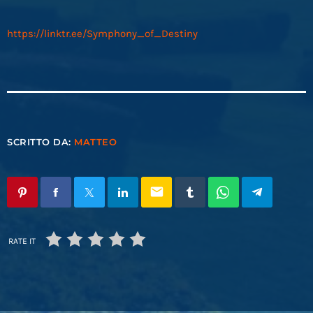
https://linktr.ee/Symphony_of_Destiny
SCRITTO DA:
MATTEO
email
RATE IT