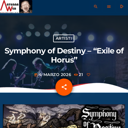
play_arrow
search
menu
ARTISTI
Symphony of Destiny – “Exile of
Horus”
4 MARZO 2026
21
today
share
email