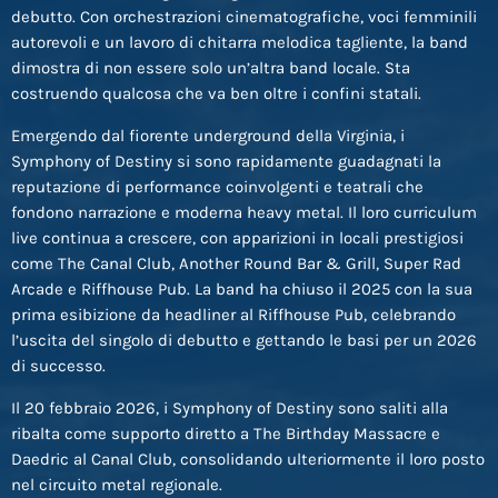
debutto. Con orchestrazioni cinematografiche, voci femminili
autorevoli e un lavoro di chitarra melodica tagliente, la band
dimostra di non essere solo un’altra band locale. Sta
costruendo qualcosa che va ben oltre i confini statali.
Emergendo dal fiorente underground della Virginia, i
Symphony of Destiny si sono rapidamente guadagnati la
reputazione di performance coinvolgenti e teatrali che
fondono narrazione e moderna heavy metal. Il loro curriculum
live continua a crescere, con apparizioni in locali prestigiosi
come The Canal Club, Another Round Bar & Grill, Super Rad
Arcade e Riffhouse Pub. La band ha chiuso il 2025 con la sua
prima esibizione da headliner al Riffhouse Pub, celebrando
l’uscita del singolo di debutto e gettando le basi per un 2026
di successo.
Il 20 febbraio 2026, i Symphony of Destiny sono saliti alla
ribalta come supporto diretto a The Birthday Massacre e
Daedric al Canal Club, consolidando ulteriormente il loro posto
nel circuito metal regionale.