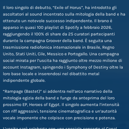
Il loro singolo di debutto, “Exile of Horus”, ha introdotto gli
ascoltatori al sound incentrato sulla mitologia della band e ha
ottenuto un notevole successo indipendente. Il brano è
apparso in quasi 100 playlist di Spotify a febbraio 2026,
raggiungendo il 100% di share da 25 curatori partecipanti
durante la campagna Groover della band. È seguita una
trasmissione radiofonica internazionale in Brasile, Regno
Unito, Stati Uniti, Cile, Messico e Portogallo. Una campagna
social mirata per l’uscita ha raggiunto oltre mezzo milione di
account Instagram, spingendo i Symphony of Destiny oltre la
loro base locale e inserendosi nel dibattito metal
indipendente globale.
“Rampage (Bastet)” si addentra nell’arco narrativo della
mitologia egizia della band e funge da anteprima del loro
prossimo EP, Heroes of Egypt. Il singolo aumenta l’intensità
con riff aggressivi, tensione cinematografica e un’autorità
vocale imponente che colpisce con precisione e potenza.
L’uscita sarà celebrata con uno speciale concerto al Canal