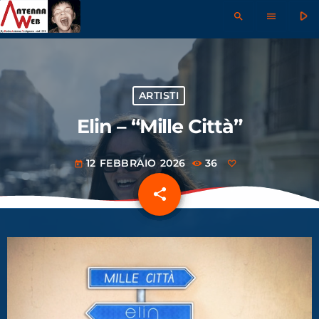
play_arrow
search
menu
ARTISTI
Elin – “Mille Città”
12 FEBBRAIO 2026
36
today
share
email