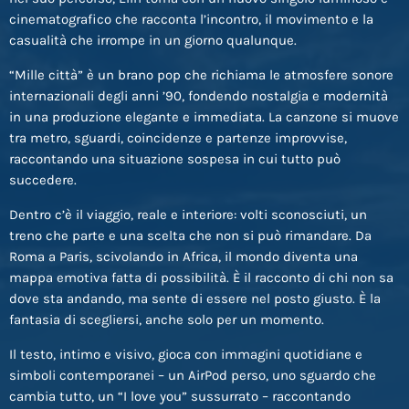
cinematografico che racconta l’incontro, il movimento e la
casualità che irrompe in un giorno qualunque.
“Mille città” è un brano pop che richiama le atmosfere sonore
internazionali degli anni ’90, fondendo nostalgia e modernità
in una produzione elegante e immediata. La canzone si muove
tra metro, sguardi, coincidenze e partenze improvvise,
raccontando una situazione sospesa in cui tutto può
succedere.
Dentro c’è il viaggio, reale e interiore: volti sconosciuti, un
treno che parte e una scelta che non si può rimandare. Da
Roma a Paris, scivolando in Africa, il mondo diventa una
mappa emotiva fatta di possibilità. È il racconto di chi non sa
dove sta andando, ma sente di essere nel posto giusto. È la
fantasia di scegliersi, anche solo per un momento.
Il testo, intimo e visivo, gioca con immagini quotidiane e
simboli contemporanei – un AirPod perso, uno sguardo che
cambia tutto, un “I love you” sussurrato – raccontando