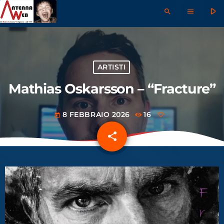
play_arrow
search
menu
ARTISTI
Mathias Oskarsson – “Fracture”
8 FEBBRAIO 2026
16
today
share
email