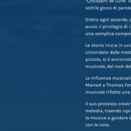
“Croissant de Lune” è 
sottile gioco di parol
Dietro ogni accordo, 
avuto il privilegio d
una semplice composiz
La storia inizia in un
circondato dalle melod
piccolo, si è avvicina
musicale, dal rock de
Le influenze musicali
Manset e Thomas Fers
musicale riflette un
Il suo processo creat
melodia, traendo ispir
la musica a guidare 
con le note.