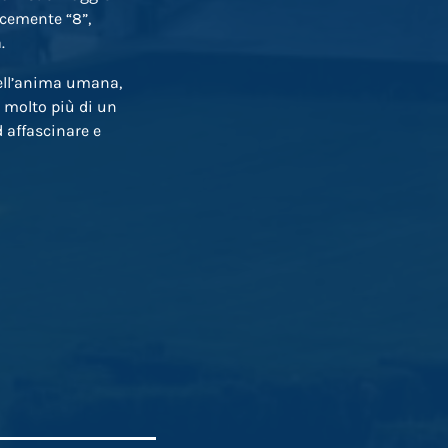
icemente “8”,
.
dell’anima umana,
è molto più di un
 affascinare e