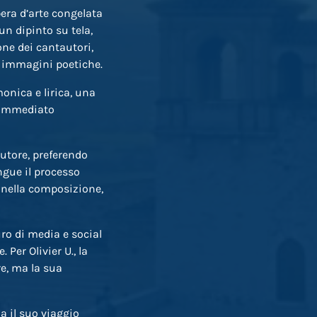
era d’arte congelata
un dipinto su tela,
one dei cantautori,
 e immagini poetiche.
onica e lirica, una
e immediato
autore, preferendo
ngue il processo
e nella composizione,
uro di media e social
er Olivier U., la
re, ma la sua
a il suo viaggio