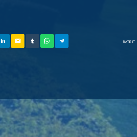
O
email
RATE IT