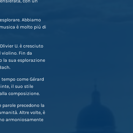
spensierata, con un
 esplorare. Abbiamo
 musica è molto più di
livier U. è cresciuto
 violino. Fin da
ato la sua esplorazione
Bach.
nza tempo come Gérard
te, il suo stile
alla composizione.
e parole precedono la
manità. Altre volte, è
ndono armoniosamente