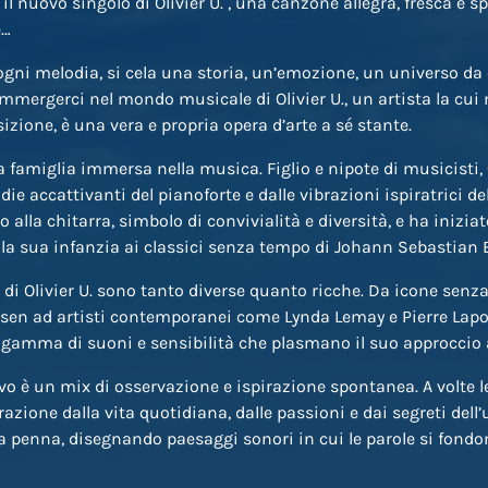
il nuovo singolo di Olivier U. , una canzone allegra, fresca e 
e…
ogni melodia, si cela una storia, un’emozione, un universo da
i immergerci nel mondo musicale di Olivier U., un artista la cui
ione, è una vera e propria opera d’arte a sé stante.
a famiglia immersa nella musica. Figlio e nipote di musicisti, O
ie accattivanti del pianoforte e dalle vibrazioni ispiratrici del
to alla chitarra, simbolo di convivialità e diversità, e ha inizi
lla sua infanzia ai classici senza tempo di Johann Sebastian 
 di Olivier U. sono tanto diverse quanto ricche. Da icone se
en ad artisti contemporanei come Lynda Lemay e Pierre Lapoin
a gamma di suoni e sensibilità che plasmano il suo approccio 
ivo è un mix di osservazione e ispirazione spontanea. A volte l
azione dalla vita quotidiana, dalle passioni e dai segreti dell’u
la penna, disegnando paesaggi sonori in cui le parole si fo