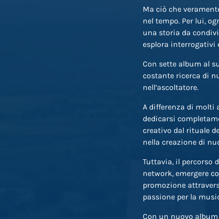
Ma ciò che veramente 
nel tempo. Per lui, og
una storia da condivid
esplora interrogativi 
Con sette album al su
costante ricerca di n
nell’ascoltatore.
A differenza di molti 
dedicarsi completamen
creativo dal rituale d
nella creazione di n
Tuttavia, il percorso 
network, emergere com
promozione attraverso
passione per la music
Con un nuovo album in