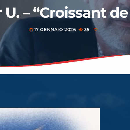
r U. – “Croissant d
17 GENNAIO 2026
35
today