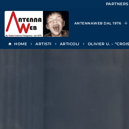
PARTNERS
ANTENNAWEB DAL 1976
HOME
ARTISTI
ARTICOLI
OLIVIER U. – “CRO
home
keyboard_arrow_right
keyboard_arrow_right
keyboard_arrow_right