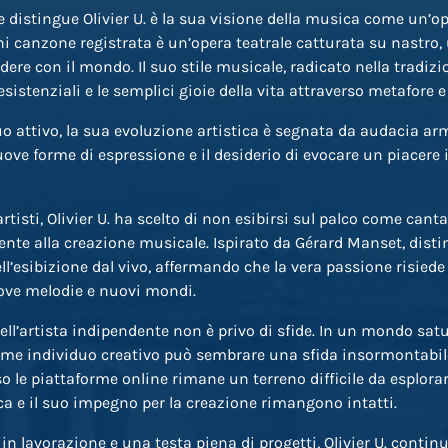
distingue Olivier U. è la sua visione della musica come un’op
ni canzone registrata è un’opera teatrale catturata su nastro, 
ere con il mondo. Il suo stile musicale, radicato nella tradizi
esistenziali e le semplici gioie della vita attraverso metafore
o attivo, la sua evoluzione artistica è segnata da audacia arm
uove forme di espressione e il desiderio di evocare un piacer
artisti, Olivier U. ha scelto di non esibirsi sul palco come cant
te alla creazione musicale. Ispirato da Gérard Manset, disti
ell’esibizione dal vivo, affermando che la vera passione risied
uove melodie e nuovi mondi.
dell’artista indipendente non è privo di sfide. In un mondo sat
e individuo creativo può sembrare una sfida insormontabile. P
 le piattaforme online rimane un terreno difficile da esplora
a e il suo impegno per la creazione rimangono intatti.
 lavorazione e una testa piena di progetti, Olivier U. continu