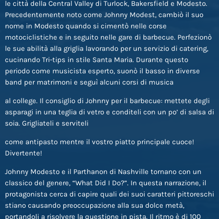
le città della Central Valley di Turlock, Bakersfield e Modesto.
Precedentemente noto come Johnny Modest, cambiò il suo
nome in Modesto quando si cimentò nelle corse
motociclistiche e in seguito nelle gare di barbecue. Perfezionò
le sue abilità alla griglia lavorando per un servizio di catering,
cucinando Tri-tips in stile Santa Maria. Durante questo
periodo come musicista esperto, suonò il basso in diverse
band per matrimoni e seguì alcuni corsi di musica
al college. Il consiglio di Johnny per il barbecue: mettete degli
asparagi in una teglia di vetro e conditeli con un po’ di salsa di
soia. Grigliateli e serviteli
come antipasto mentre il vostro piatto principale cuoce!
Divertente!
Johnny Modesto e il Parthanon di Nashville tornano con un
classico del genere, “What Did I Do?”. In questa narrazione, il
protagonista cerca di capire quali dei suoi caratteri pittoreschi
stiano causando preoccupazione alla sua dolce metà,
portandoli a risolvere la questione in pista. Il ritmo è di 100