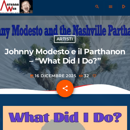
play_arrow
search
menu
ARTISTI
Johnny Modesto e il Parthanon
– “What Did I Do?”
16 DICEMBRE 2025
32
today
share
email