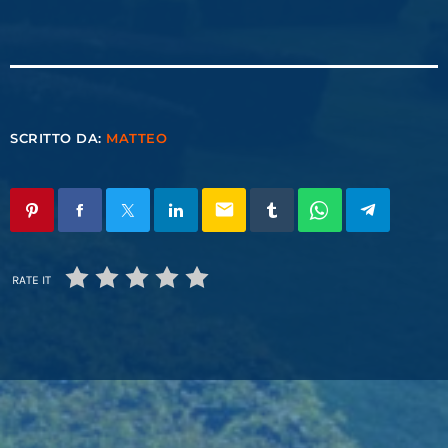
SCRITTO DA:
MATTEO
email
RATE IT