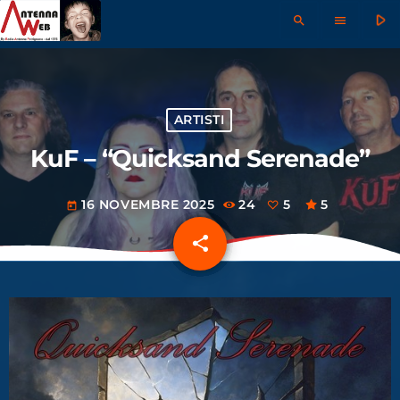
play_arrow
search
menu
ARTISTI
KuF – “Quicksand Serenade”
16 NOVEMBRE 2025
24
5
5
today
share
email
5