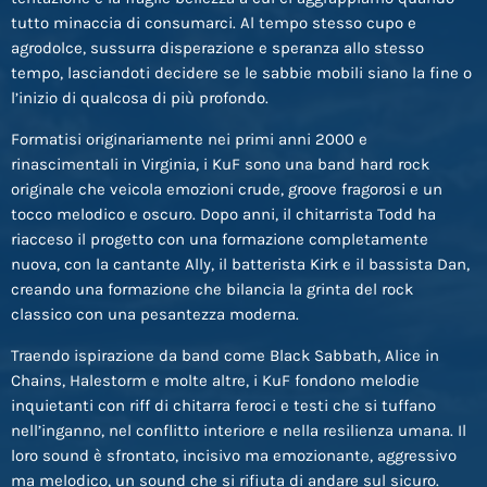
tutto minaccia di consumarci. Al tempo stesso cupo e
agrodolce, sussurra disperazione e speranza allo stesso
tempo, lasciandoti decidere se le sabbie mobili siano la fine o
l’inizio di qualcosa di più profondo.
Formatisi originariamente nei primi anni 2000 e
rinascimentali in Virginia, i KuF sono una band hard rock
originale che veicola emozioni crude, groove fragorosi e un
tocco melodico e oscuro. Dopo anni, il chitarrista Todd ha
riacceso il progetto con una formazione completamente
nuova, con la cantante Ally, il batterista Kirk e il bassista Dan,
creando una formazione che bilancia la grinta del rock
classico con una pesantezza moderna.
Traendo ispirazione da band come Black Sabbath, Alice in
Chains, Halestorm e molte altre, i KuF fondono melodie
inquietanti con riff di chitarra feroci e testi che si tuffano
nell’inganno, nel conflitto interiore e nella resilienza umana. Il
loro sound è sfrontato, incisivo ma emozionante, aggressivo
ma melodico, un sound che si rifiuta di andare sul sicuro.