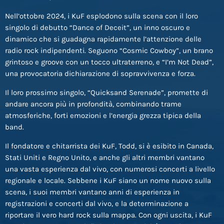
Nell’ottobre 2024, i KuF esplodono sulla scena con il loro
singolo di debutto “Dance of Deceit”, un inno oscuro e
dinamico che si guadagna rapidamente l’attenzione delle
radio rock indipendenti. Seguono “Cosmic Cowboy”, un brano
grintoso e groove con un tocco ultraterreno, e “I’m Not Dead”,
una provocatoria dichiarazione di sopravvivenza e forza.
Il loro prossimo singolo, “Quicksand Serenade”, promette di
andare ancora più in profondità, combinando trame
atmosferiche, forti emozioni e l’energia grezza tipica della
band.
Il fondatore e chitarrista dei KuF, Todd, si è esibito in Canada,
Stati Uniti e Regno Unito, e anche gli altri membri vantano
una vasta esperienza dal vivo, con numerosi concerti a livello
regionale e locale. Sebbene i KuF siano un nome nuovo sulla
scena, i suoi membri vantano anni di esperienza in
registrazioni e concerti dal vivo, e la determinazione a
riportare il vero hard rock sulla mappa. Con ogni uscita, i KuF