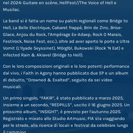
nel 2024: Guitare en scène, HellFest//The Voice of Hell e
Musilac.
La band si è fatta un nome su palchi regionali come Bridge to
Hell, La Belle Electrique, Cabaret frappé, Brin de Zinc, Brise-
Glace, Anjou du Rock, l’Ampérage Ex-Adaep, Rock 0 Marais,
Festirock, Noise Fest, ecc.), oltre ad aver aperto le porte a Ultra
Vomit (L’Ilyade Seyssinet), Mörglbl, Bukowski (Rock ‘N Eat) e
Infected Rain & Akiavel (Bridge to Hell).
Con le loro composizioni originali e le loro potenti performance
dal vivo, i Faith in Agony hanno pubblicato due EP e un album
di debutto, “Drowned & Exalted”, seguito da sei video
musicali.
Un primo singolo, “FAKIR”, è stato pubblicato a marzo 2025,
insieme a un secondo, “REDPILLS”, uscito il 16 giugno 2025. Un
prossimo album, “INSIGHT”, è previsto per l’autunno 2025.
Registrato e mixato allo Studio Artmusic, FIA sta viaggiando
per le strade, alla ricerca di locali e festival da celebrare lungo
il cammino.