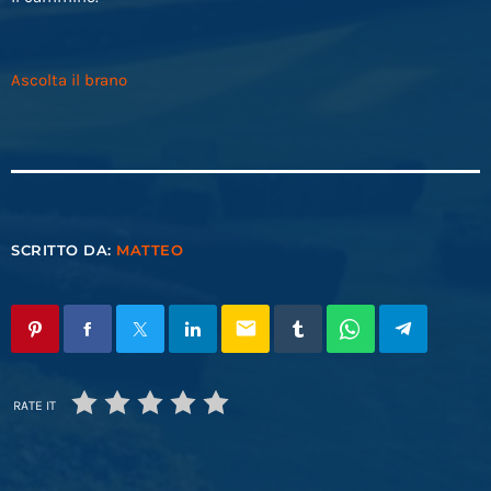
Ascolta il brano
SCRITTO DA:
MATTEO
email
RATE IT