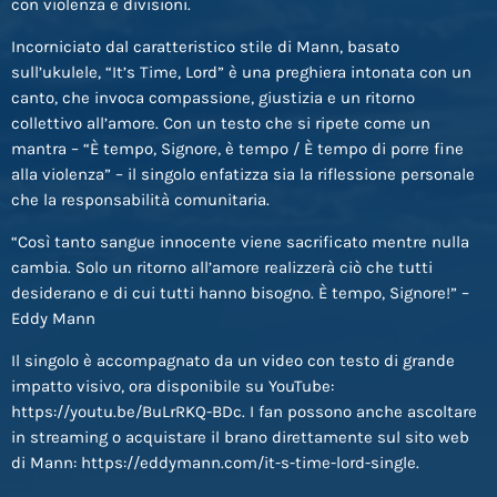
con violenza e divisioni.
Incorniciato dal caratteristico stile di Mann, basato
sull’ukulele, “It’s Time, Lord” è una preghiera intonata con un
canto, che invoca compassione, giustizia e un ritorno
collettivo all’amore. Con un testo che si ripete come un
mantra – “È tempo, Signore, è tempo / È tempo di porre fine
alla violenza” – il singolo enfatizza sia la riflessione personale
che la responsabilità comunitaria.
“Così tanto sangue innocente viene sacrificato mentre nulla
cambia. Solo un ritorno all’amore realizzerà ciò che tutti
desiderano e di cui tutti hanno bisogno. È tempo, Signore!” –
Eddy Mann
Il singolo è accompagnato da un video con testo di grande
impatto visivo, ora disponibile su YouTube:
https://youtu.be/BuLrRKQ-BDc. I fan possono anche ascoltare
in streaming o acquistare il brano direttamente sul sito web
di Mann: https://eddymann.com/it-s-time-lord-single.