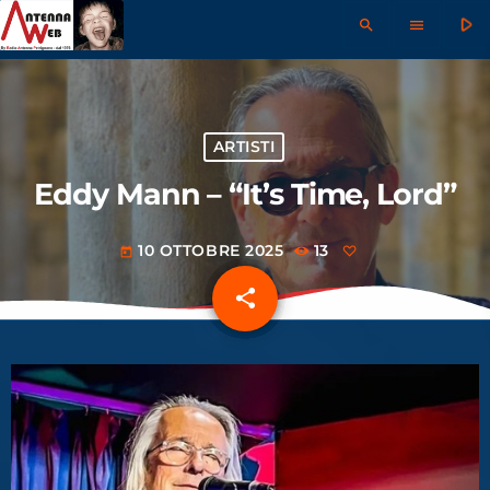
play_arrow
search
menu
ARTISTI
Eddy Mann – “It’s Time, Lord”
10 OTTOBRE 2025
13
today
share
email