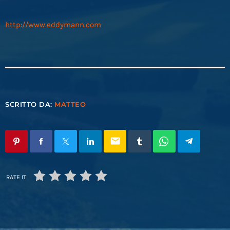
http://www.eddymann.com
SCRITTO DA:
MATTEO
email
RATE IT