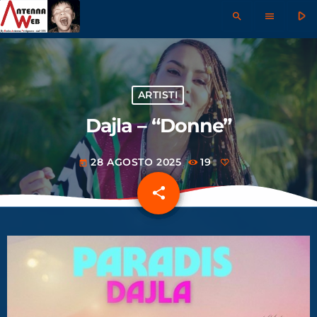
play_arrow
search
menu
ARTISTI
Dajla – “Donne”
28 AGOSTO 2025
19
today
share
email