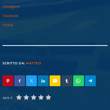
Instagram
Facebook
TikTok
SCRITTO DA:
MATTEO
email
RATE IT