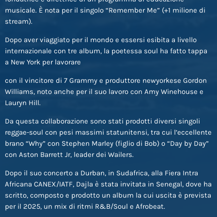
musicale. È nota per il singolo “Remember Me” (+1 milione di
stream).
Dopo aver viaggiato per il mondo e essersi esibita a livello
internazionale con tre album, la poetessa soul ha fatto tappa
a New York per lavorare
con il vincitore di 7 Grammy e produttore newyorkese Gordon
Williams, noto anche per il suo lavoro con Amy Winehouse e
Lauryn Hill.
Da questa collaborazione sono stati prodotti diversi singoli
reggae-soul con pesi massimi statunitensi, tra cui l’eccellente
brano “Why” con Stephen Marley (figlio di Bob) o “Day by Day”
con Aston Barrett Jr, leader dei Wailers.
Dopo il suo concerto a Durban, in Sudafrica, alla Fiera Intra
Africana CANEX/IATF, Dajla è stata invitata in Senegal, dove ha
scritto, composto e prodotto un album la cui uscita è prevista
per il 2025, un mix di ritmi R&B/Soul e Afrobeat.