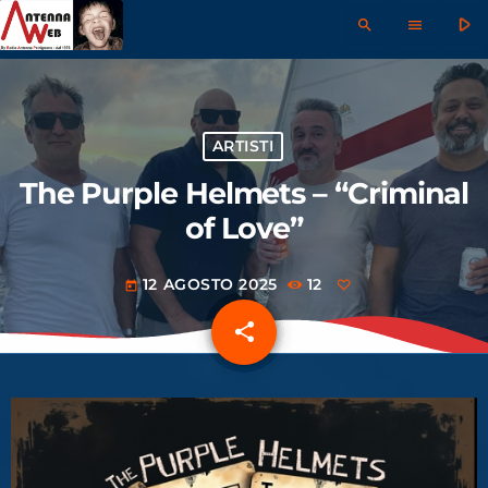
play_arrow
search
menu
ARTISTI
The Purple Helmets – “Criminal
of Love”
12 AGOSTO 2025
12
today
share
email