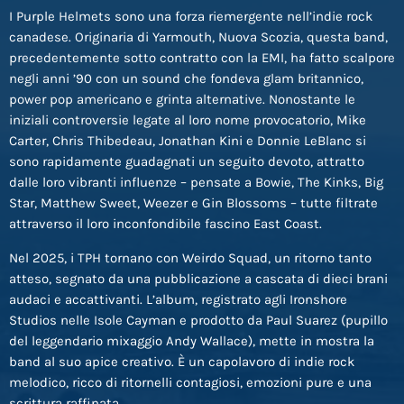
I Purple Helmets sono una forza riemergente nell’indie rock
canadese. Originaria di Yarmouth, Nuova Scozia, questa band,
precedentemente sotto contratto con la EMI, ha fatto scalpore
negli anni ’90 con un sound che fondeva glam britannico,
power pop americano e grinta alternative. Nonostante le
iniziali controversie legate al loro nome provocatorio, Mike
Carter, Chris Thibedeau, Jonathan Kini e Donnie LeBlanc si
sono rapidamente guadagnati un seguito devoto, attratto
dalle loro vibranti influenze – pensate a Bowie, The Kinks, Big
Star, Matthew Sweet, Weezer e Gin Blossoms – tutte filtrate
attraverso il loro inconfondibile fascino East Coast.
Nel 2025, i TPH tornano con Weirdo Squad, un ritorno tanto
atteso, segnato da una pubblicazione a cascata di dieci brani
audaci e accattivanti. L’album, registrato agli Ironshore
Studios nelle Isole Cayman e prodotto da Paul Suarez (pupillo
del leggendario mixaggio Andy Wallace), mette in mostra la
band al suo apice creativo. È un capolavoro di indie rock
melodico, ricco di ritornelli contagiosi, emozioni pure e una
scrittura raffinata.