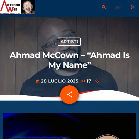
play_arrow
search
menu
ARTISTI
Ahmad McCown – “Ahmad Is
My Name”
28 LUGLIO 2025
17
today
share
email