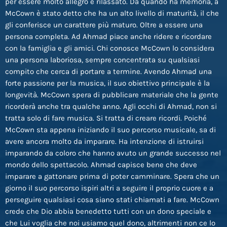
per essere molto allegro e rilassato. Da quando ha memoria, a
McCown è stato detto che ha un alto livello di maturità, il che
gli conferisce un carattere più maturo. Oltre a essere una
persona completa. Ad Ahmad piace anche ridere e ricordare
con la famiglia e gli amici. Chi conosce McCown lo considera
una persona laboriosa, sempre concentrata su qualsiasi
compito che cerca di portare a termine. Avendo Ahmad una
forte passione per la musica, il suo obiettivo principale è la
longevità. McCown spera di pubblicare materiale che la gente
ricorderà anche tra qualche anno. Agli occhi di Ahmad, non si
tratta solo di fare musica. Si tratta di creare ricordi. Poiché
McCown sta appena iniziando il suo percorso musicale, sa di
avere ancora molto da imparare. Ha intenzione di istruirsi
imparando da coloro che hanno avuto un grande successo nel
mondo dello spettacolo. Ahmad capisce bene che deve
imparare a gattonare prima di poter camminare. Spera che un
giorno il suo percorso ispiri altri a seguire il proprio cuore e a
perseguire qualsiasi cosa siano stati chiamati a fare. McCown
crede che Dio abbia benedetto tutti con un dono speciale e
che Lui voglia che noi usiamo quel dono, altrimenti non ce lo