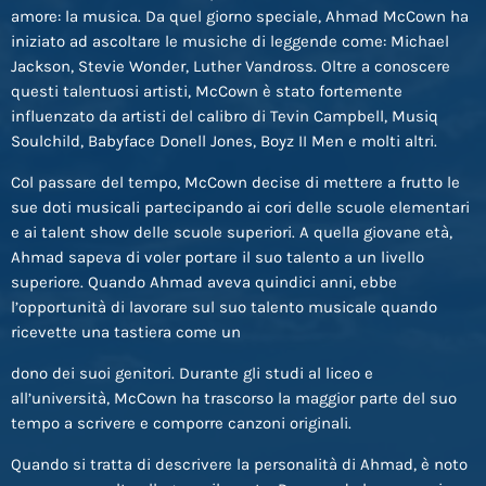
amore: la musica. Da quel giorno speciale, Ahmad McCown ha
iniziato ad ascoltare le musiche di leggende come: Michael
Jackson, Stevie Wonder, Luther Vandross. Oltre a conoscere
questi talentuosi artisti, McCown è stato fortemente
influenzato da artisti del calibro di Tevin Campbell, Musiq
Soulchild, Babyface Donell Jones, Boyz II Men e molti altri.
Col passare del tempo, McCown decise di mettere a frutto le
sue doti musicali partecipando ai cori delle scuole elementari
e ai talent show delle scuole superiori. A quella giovane età,
Ahmad sapeva di voler portare il suo talento a un livello
superiore. Quando Ahmad aveva quindici anni, ebbe
l’opportunità di lavorare sul suo talento musicale quando
ricevette una tastiera come un
dono dei suoi genitori. Durante gli studi al liceo e
all’università, McCown ha trascorso la maggior parte del suo
tempo a scrivere e comporre canzoni originali.
Quando si tratta di descrivere la personalità di Ahmad, è noto