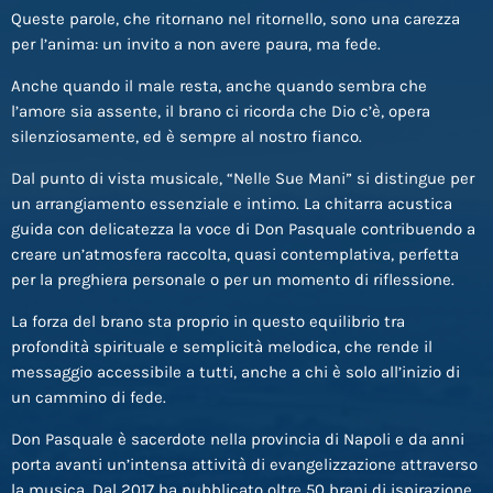
Queste parole, che ritornano nel ritornello, sono una carezza
per l’anima: un invito a non avere paura, ma fede.
Anche quando il male resta, anche quando sembra che
l’amore sia assente, il brano ci ricorda che Dio c’è, opera
silenziosamente, ed è sempre al nostro fianco.
Dal punto di vista musicale, “Nelle Sue Mani” si distingue per
un arrangiamento essenziale e intimo. La chitarra acustica
guida con delicatezza la voce di Don Pasquale contribuendo a
creare un’atmosfera raccolta, quasi contemplativa, perfetta
per la preghiera personale o per un momento di riflessione.
La forza del brano sta proprio in questo equilibrio tra
profondità spirituale e semplicità melodica, che rende il
messaggio accessibile a tutti, anche a chi è solo all’inizio di
un cammino di fede.
Don Pasquale è sacerdote nella provincia di Napoli e da anni
porta avanti un’intensa attività di evangelizzazione attraverso
la musica. Dal 2017 ha pubblicato oltre 50 brani di ispirazione