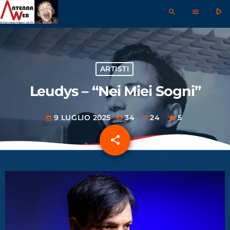
play_arrow
search
menu
ARTISTI
Leudys – “Nei Miei Sogni”
9 LUGLIO 2025
34
24
5
today
share
email
24