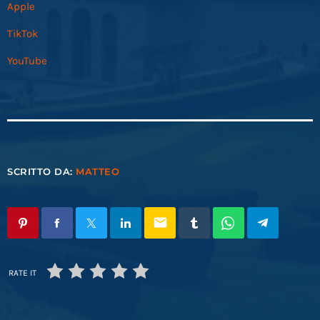
Apple
TikTok
YouTube
SCRITTO DA:
MATTEO
email
RATE IT