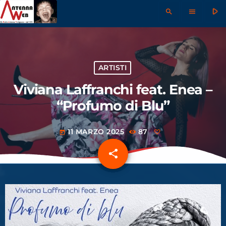
play_arrow
search
menu
ARTISTI
Viviana Laffranchi feat. Enea –
“Profumo di Blu”
11 MARZO 2025
87
today
share
email