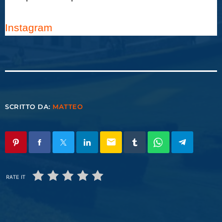
Instagram
SCRITTO DA:
MATTEO
email
RATE IT