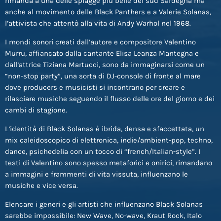
rimanda a una delle spiagge più belle del sud Sardegna ma
anche al movimento delle Black Panthers e a Valerie Solanas,
lʼattivista che attentò alla vita di Andy Warhol nel 1968.
I mondi sonori creati dallʼautore e compositore Valentino
Murru, affiancato dalla cantante Elisa Leanza Mantegna e
dallʼattrice Tiziana Martucci, sono da immaginarsi come un
“non-stop party”, una sorta di DJ-console di fronte al mare
dove producers e musicisti si incontrano per creare e
rilasciare musiche seguendo il flusso delle ore del giorno e dei
cambi di stagione.
Lʼidentità di Black Solanas è ibrida, densa e sfaccettata, un
mix caleidoscopico di elettronica, indie/ambient-pop, techno,
dance, psichedelia con un tocco di “french/Italian-style”. I
testi di Valentino sono spesso metaforici e onirici, rimandano
a immagini e frammenti di vita vissuta, influenzano le
musiche e vice versa.
Elencare i generi e gli artisti che influenzano Black Solanas
sarebbe impossibile: New Wave, No-wave, Kraut Rock, Italo