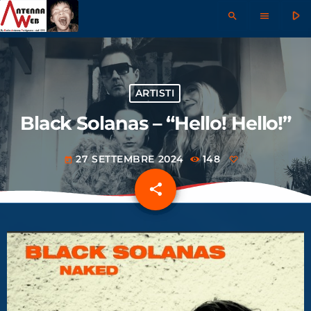
play_arrow
search
menu
ARTISTI
Black Solanas – “Hello! Hello!”
27 SETTEMBRE 2024
148
today
share
email