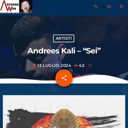
play_arrow
search
menu
ARTISTI
Andrees Kali – “Sei”
13 LUGLIO 2024
42
today
share
email