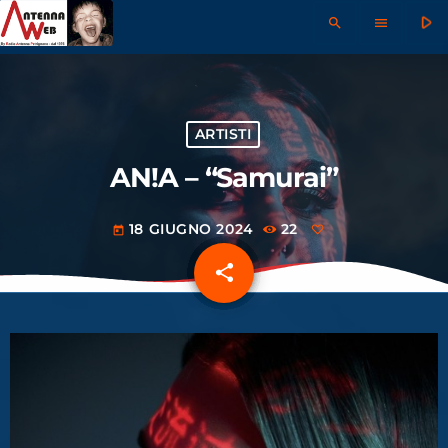
play_arrow
search
menu
ARTISTI
AN!A – “Samurai”
18 GIUGNO 2024
22
today
share
email