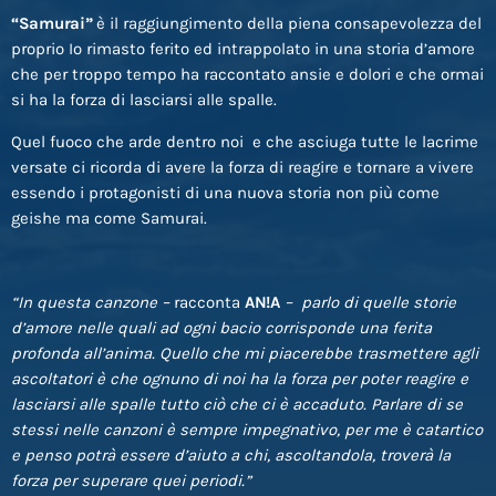
“Samurai”
è il raggiungimento della piena consapevolezza del
proprio Io rimasto ferito ed intrappolato in una storia d’amore
che per troppo tempo ha raccontato ansie e dolori e che ormai
si ha la forza di lasciarsi alle spalle.
Quel fuoco che arde dentro noi e che asciuga tutte le lacrime
versate ci ricorda di avere la forza di reagire e tornare a vivere
essendo i protagonisti di una nuova storia non più come
geishe ma come Samurai.
“In questa canzone –
racconta
AN!A
– parlo di quelle storie
d’amore nelle quali ad ogni bacio corrisponde una ferita
profonda all’anima. Quello che mi piacerebbe trasmettere agli
ascoltatori è che ognuno di noi ha la forza per poter reagire e
lasciarsi alle spalle tutto ciò che ci è accaduto. Parlare di se
stessi nelle canzoni è sempre impegnativo, per me è catartico
e penso potrà essere d’aiuto a chi, ascoltandola, troverà la
forza per superare quei periodi.”