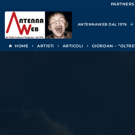
PARTNERS
ANTENNAWEB DAL 1976
HOME
ARTISTI
ARTICOLI
GIORDAN – “OLTRE
home
keyboard_arrow_right
keyboard_arrow_right
keyboard_arrow_right