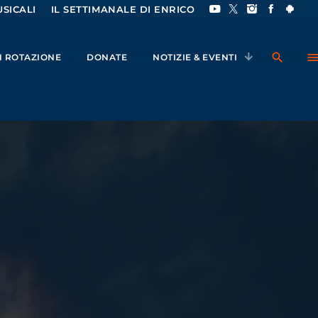
SICALI
IL SETTIMANALE DI ENRICO
search
men
IN ROTAZIONE
DONATE
NOTIZIE & EVENTI