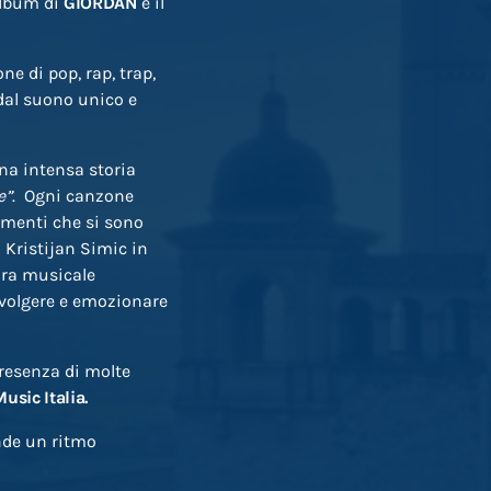
album di
GIORDAN
e il
ne di pop, rap, trap,
 dal suono unico e
na intensa storia
e”
. Ogni canzone
timenti che si sono
 Kristijan Simic in
ura musicale
nvolgere e emozionare
presenza di molte
Music Italia.
nde un ritmo