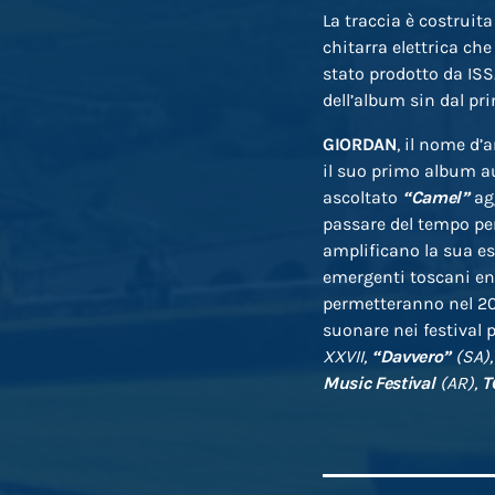
La traccia è costruita
chitarra elettrica che
stato prodotto da IS
dell’album sin dal pri
GIORDAN
, il nome d’a
il suo primo album 
ascoltato
“Camel”
agg
passare del tempo pe
amplificano la sua esp
emergenti toscani ent
permetteranno nel 20
suonare nei festival 
XXVII,
“Davvero”
(SA)
Music Festival
(AR),
T