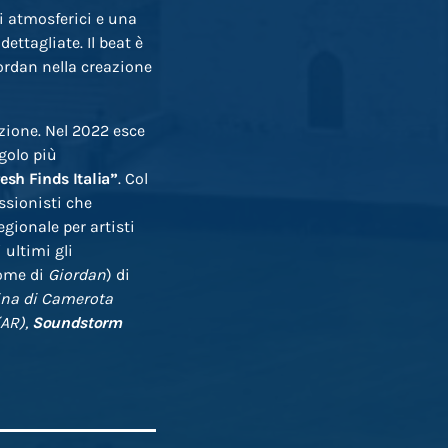
ri atmosferici e una
ettagliate. Il beat è
ordan nella creazione
zione. Nel 2022 esce
ngolo più
esh Finds Italia”
. Col
ssionisti che
egionale per artisti
 ultimi gli
ome di
Giordan
) di
ina di Camerota
AR),
Soundstorm