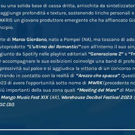
 su una solida base di cassa dritta, arricchita da sintetizzato
 aggiunge profondità e texture, sostenendo liriche personali e d
SAKRIS un giovane produttore emergente che ha affiancato Gi
ncipio.
rte di
Marco Giordano
, nato a Pompei (NA), ma toscano di ado
autoprodotto
“L’ultimo dei Romantici”
con all’interno il suo si
iunto da Spotify nelle playlist editoriali
“Generazione Z”
e
“Fr
r accompagnare le sue esibizioni coinvolge una band di profe
ressività sul palco e si aggiudica la vittoria di un concorso r
rando in contatto con la realtà di
“Arezzo che spacca”
.
Questi
23 di avere l’opportunità sotto nome di
MWRK
(precedente n
più importanti della sua zona quali
“Meeting del Mare”
di Mar
,
Mengo Music Fest XIX
(AR),
Warehouse Decibel Festival 2023
(
GC (SI)
.