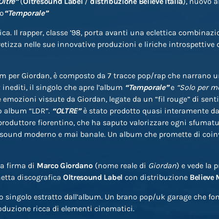
Oltre”
(
Oltresound Label
/
distribuzione Believe Italia
), nuovo 
to
“Temporale”
ca. Il rapper, classe ’98, porta avanti una eclettica combinazio
tizza nelle sue innovative produzioni e liriche introspettive
m per Giordan, è composto da 7 tracce pop/rap che narrano u
 inediti, il singolo che apre l’album
“Temporale”
e
“Solo per m
e emozioni vissute da Giordan, legate da un “fil rouge” di sen
mo album “LDR”.
“OLTRE”
è stato prodotto quasi interamente da
 produttore fiorentino, che ha saputo valorizzare ogni sfumat
n sound moderno e mai banale. Un album che promette di coi
la firma di
Marco Giordano
(nome reale di
Giordan
) e vede la 
chetta discografica
Oltresound Label
con distribuzione
Believe 
mo singolo estratto dall’album. Un brano pop/uk garage che fo
oduzione ricca di elementi cinematici.