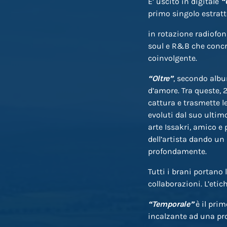
E’ uscito in digitale
“
primo singolo estrat
in rotazione radiofoni
soul e R&B che concre
coinvolgente.
“Oltre”
, secondo albu
d’amore. Tra queste, 2
cattura e trasmette l
evoluti dal suo ulti
arte Issakri, amico e
dell’artista dando u
profondamente.
Tutti i brani portano 
collaborazioni. L’eti
“Temporale”
è il pri
incalzante ad una pr