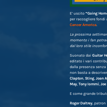
E’ uscito
“Going Home
per raccogliere fondi
Cancer America
.
La prossima settimana
momento i fan potran
dal loro stile inconfon
Suonato dai
Guitar H
editato i vari contrib
dalla presenza senza p
non basta a descrivere
Clapton
,
Sting
,
Joan A
May
,
Tony Iommi
,
Joe
E come grande tributo
Roger Daltrey
, patron