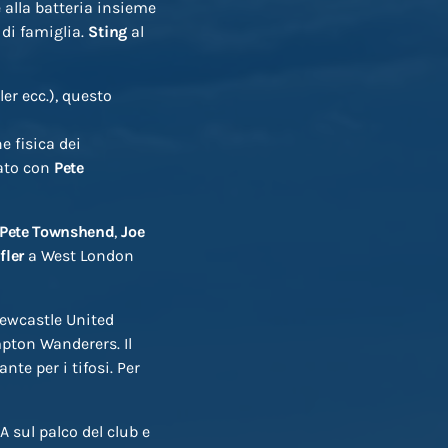
 alla batteria insieme
e di famiglia.
Sting
al
er ecc.), questo
e fisica dei
iato con
Pete
Pete Townshend
,
Joe
fler
a West London
Newcastle United
pton Wanderers. Il
nte per i tifosi. Per
sul palco del club e