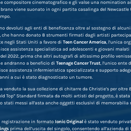
e compositore cinematografico e gli valse una nomination a
 brano viene suonato in ogni partita casalinga del Newcastle
ampo.
no devoluti agli enti di beneficenza oltre al sostegno di alcuni
, che hanno donato 8 strumenti firmati dagli artisti partecipan
e negli Stati Uniti a favore di
Teen Cancer America
, l’unica o
isce assistenza specialistica ad adolescenti e giovani malati 
del 2022, prima che altri autografi di altissimo profilo veniss
he andranno a beneficio di
Teenage Cancer Trust
, l’unico ente 
sce assistenza infermieristica specializzata e supporto adegua
4 anni a cui è stato diagnosticato un tumore.
 venduto la sua collezione di chitarre da Christie’s per oltre 8
ld Top” Standard firmata da molti artisti del progetto, è stata
o stati messi all’asta anche oggetti esclusivi di memorabilia 
la registrazione in formato
Ionic Original
è stato venduto priv
dings
prima dell’uscita del singolo, consentendo all’azienda di