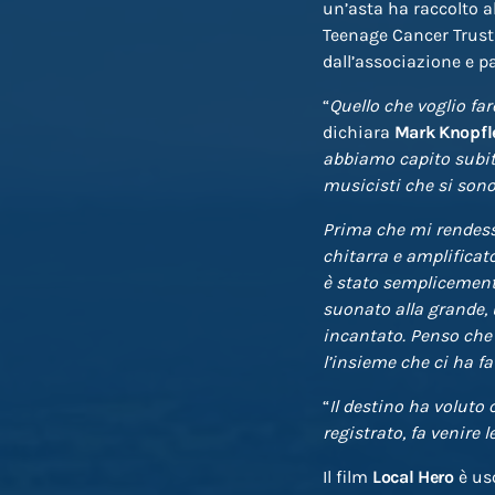
un’asta ha raccolto a
Teenage Cancer Trust 
dall’associazione e pa
“
Quello che voglio far
dichiara
Mark
Knopfl
abbiamo capito subit
musicisti che si sono 
Prima che mi rendess
chitarra e amplificat
è stato semplicemente 
suonato alla grande, u
incantato. Penso che
l’insieme che ci ha fa
“
Il destino ha voluto 
registrato, fa venire l
Il film
Local Hero
è usc