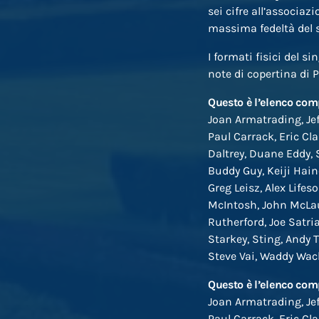
sei cifre all’associaz
massima fedeltà del 
I formati fisici del 
note di copertina di 
Questo è l’elenco comp
Joan Armatrading, Je
Paul Carrack, Eric C
Daltrey, Duane Eddy, 
Buddy Guy, Keiji Hain
Greg Leisz, Alex Life
McIntosh, John McLaug
Rutherford, Joe Satri
Starkey, Sting, Andy 
Steve Vai, Waddy Wach
Questo è l’elenco comp
Joan Armatrading, Je
Paul Carrack, Eric C