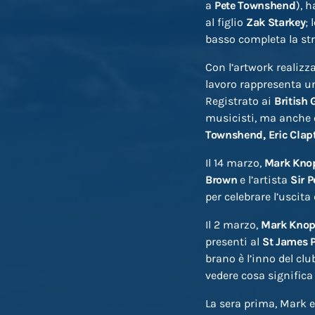
a
Pete Townshend
), 
al figlio
Zak Starkey
;
basso completa la str
Con l’artwork realizz
lavoro rappresenta un
Registrato ai
British 
musicisti, ma anche c
Townshend,
Eric Clap
Il 14 marzo,
Mark
Knop
Brown
e l’artista
Sir P
per celebrare l’uscita 
Il 2 marzo,
Mark
Knop
presenti al
St James 
brano è l’inno del clu
vedere cosa significa
La sera prima, Mark e