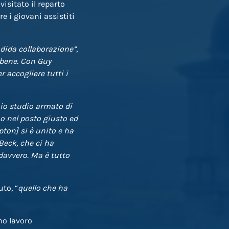
visitato il reparto
e i giovani assistiti
endida collaborazione”
,
bene. Con Guy
accogliere tutti i
io studio armato di
o nel posto giusto ed
pton] si è unito e ha
 Beck, che ci ha
davvero. Ma è tutto
to, “
quello che ha
imo lavoro