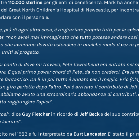
ltre
110.000 sterline
per gli enti di beneficenza. Mark ha anche 
del Great North Children’s Hospital di Newcastle, per incontrar
rlare con il personale.
e, più di ogni altra cosa, è ringraziare proprio tutti per la spl
er
,
“non avrei mai immaginato che tutto potesse andare così 
o che avremmo dovuto estendere in qualche modo il pezzo per 
uniti al progetto.
i conto di dove mi trovavo, Pete Townshend era entrato nel m
ore. E quel primo power chord di Pete…da non crederci. Eravam
fantastico. Da lì in poi tutto è andato per il meglio. Eric [Cla
n giro perfetto dopo l’altro. Poi è arrivato il contributo di Jeff
 abbiamo avuto una straordinaria abbondanza di contributi, 
tto raggiungere l’apice
”.
così
“, dice
Guy Fletcher
in ricordo di
Jeff Beck
e del suo contribu
e lacrime
“.
ito nel 1983 e fu interpretato da
Burt Lancaster
. E’ stato il pr