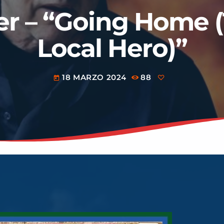
er – “Going Home
Local Hero)”
18 MARZO 2024
88
today