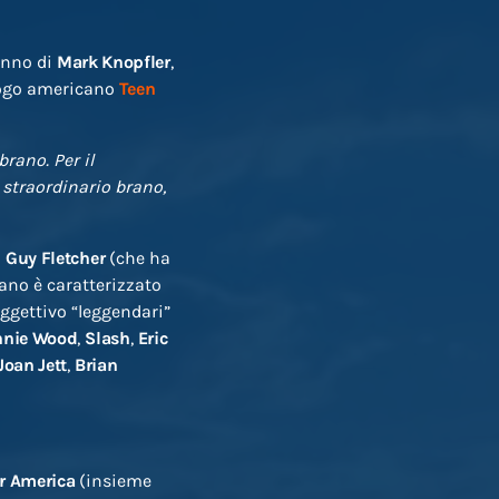
inno di
Mark
Knopfler
,
logo americano
Teen
rano. Per il
straordinario brano,
a
Guy Fletcher
(che ha
rano è caratterizzato
’aggettivo “leggendari”
nnie Wood
,
Slash
,
Eric
Joan Jett
,
Brian
r America
(insieme