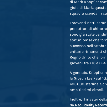
di Mark Knopfler com
gioia di Mark, questo
squadra scenda in c
I proventi netti saran
produttori di chitarre
sono già state vendut
statunitense che forn
successo nell’ottobre 
chitarre rimanenti c
Regno Unito che forni
giovani tra i 13 e i 2
A gennaio, Knopfler ha
la Gibson Les Paul “Go
403.000 sterline. Son
ambitissimi cimeli.
Inoltre, il master del
da
NeoFidelity Recor