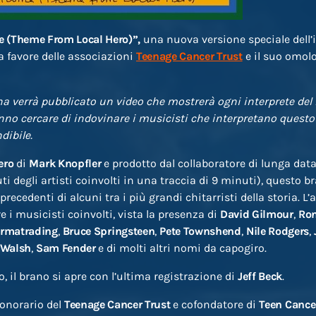
 (Theme From Local Hero)”,
una nuova versione speciale dell’
 a favore delle associazioni
Teenage Cancer Trust
e il suo omo
 verrà pubblicato un video che mostrerà ogni interprete del b
no cercare di indovinare i musicisti che interpretano questo 
dibile.
ero
di
Mark
Knopfler
e prodotto dal collaboratore di lunga dat
uti degli artisti coinvolti in una traccia di 9 minuti), questo b
recedenti di alcuni tra i più grandi chitarristi della storia. L
 i musicisti coinvolti, vista la presenza di
David Gilmour
,
Ro
rmatrading
,
Bruce Springsteen
,
Pete Townshend
,
Nile Rodgers
,
 Walsh
,
Sam Fender
e di molti altri nomi da capogiro.
, il brano si apre con l’ultima registrazione di
Jeff Beck
.
 onorario del
Teenage Cancer Trust
e cofondatore di
Teen Cance