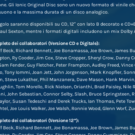
ione. Gli Ionic Original Disc sono un nuovo formato di vinile c
suono e la massima durata di un disco analogico.
singolo saranno disponibili su CD, 12″ con lato B decorato e CD
Paul Sexton, mentre i formati digitali includono un mix Dolby
leto dei collaboratori (Versione CD e Digitale):
ff Beck, Richard Bennett, Joe Bonamassa, Joe Brown, James Bu
lapton, Ry Cooder, Jim Cox, Steve Cropper, Sheryl Crow, Danny
Sam Fender, Guy Fletcher, Peter Frampton, Audley Freed, Vince G
o, Tony Iommi, Joan Jett, John Jorgenson, Mark Knopfler, Sonny
son, Steve Lukather, Phil Manzanera, Dave Mason, Hank Marvin
hlin, Tom Morello, Rick Nielsen, Orianthi, Brad Paisley, Nile 
ani, John Sebastian, Connor Selby, Slash, Bruce Springsteen, 
Taylor, Susan Tedeschi and Derek Trucks, Ian Thomas, Pete To
tel, Joe Louis Walker, Joe Walsh, Ronnie Wood, Glenn Worf, Zu
leto dei collaboratori (Versione 12”):
ff Beck, Richard Bennett, Joe Bonamassa, Joe Brown, James Bu
lapton, Ry Cooder, Jim Cox, Steve Cropper, Danny Cummings, 