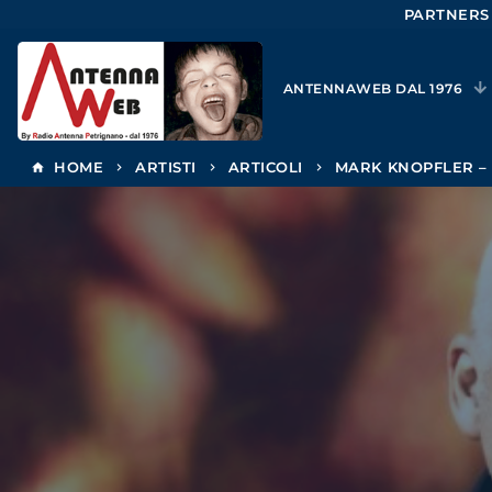
PARTNERS
ANTENNAWEB DAL 1976
HOME
ARTISTI
ARTICOLI
MARK KNOPFLER –
home
keyboard_arrow_right
keyboard_arrow_right
keyboard_arrow_right