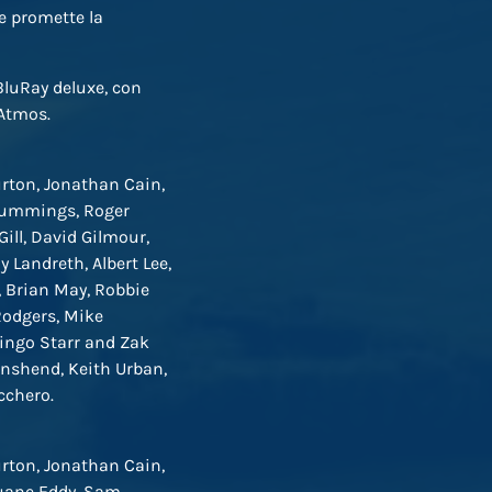
he promette la
+BluRay deluxe, con
 Atmos.
rton, Jonathan Cain,
 Cummings, Roger
ill, David Gilmour,
 Landreth, Albert Lee,
, Brian May, Robbie
Rodgers, Mike
Ringo Starr and Zak
wnshend, Keith Urban,
cchero.
rton, Jonathan Cain,
Duane Eddy, Sam