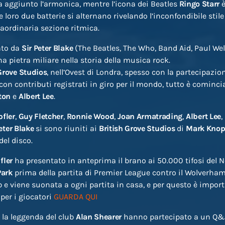
ha aggiunto l’armonica, mentre l’icona dei Beatles
Ringo Starr
è
 le loro due batterie si alternano rivelando l’inconfondibile stil
aordinaria sezione ritmica.
ato da
Sir Peter Blake
(The Beatles, The Who, Band Aid, Paul Well
a pietra miliare nella storia della musica rock.
Grove Studios
, nell’Ovest di Londra, spesso con la partecipazion
on contributi registrati in giro per il mondo, tutto è cominc
ton
e
Albert Lee
.
fler
,
Guy Fletcher
,
Ronnie Wood
,
Joan Armatrading
,
Albert Lee
,
eter Blake
si sono riuniti ai
British Grove Studios
di
Mark
Knop
del disco.
fler
ha presentato in anteprima il brano ai 50.000 tifosi del 
Park
prima della partita di Premier League contro il Wolverham
b e viene suonata a ogni partita in casa, e per questo è importa
 per i giocatori
GUARDA QUI
 la leggenda del club
Alan Shearer
hanno partecipato a un Q&A 