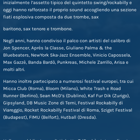
inizialmente l’assetto tipico del quintetto swing/rockabilly e
oggi hanno rafforzato il proprio sound accogliendo una sezione
fiati esplosiva composta da due trombe, sax
baritono, sax tenore e trombone.
Negli anni, hanno condiviso il palco con artisti del calibro di
Jon Spencer, Après la Classe, Giuliano Palma & the
Bluebeaters, NewYork Ska-Jazz Ensemble, Vinicio Capossela,
Max Gazzè, Banda Bardò, Punkreas, Michele Zarrillo, Arisa e
molti altri.
Hanno inoltre partecipato a numerosi festival europei, tra cui
Micca Club (Roma), Bloom (Milano), White Trash e Road
Runner (Berlino), Sean McD’s (Dublino), Kaf Fur Dik (Zurigo),
Gipsyland, DB Music Zone di Terni, Festival Rockabilly di
Viareggio, Rocket Rockabilly Festival di Roma, Sziget Festival
(Budapest), FIMU (Belfort), Hutball (Dresda).