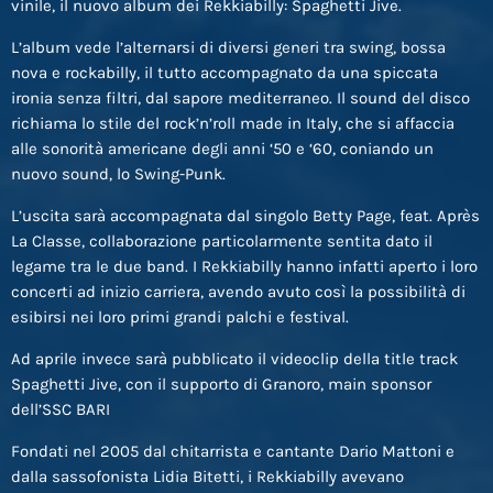
vinile, il nuovo album dei Rekkiabilly: Spaghetti Jive.
L’album vede l’alternarsi di diversi generi tra swing, bossa
nova e rockabilly, il tutto accompagnato da una spiccata
ironia senza filtri, dal sapore mediterraneo. Il sound del disco
richiama lo stile del rock’n’roll made in Italy, che si affaccia
alle sonorità americane degli anni ‘50 e ‘60, coniando un
nuovo sound, lo Swing-Punk.
L’uscita sarà accompagnata dal singolo Betty Page, feat. Après
La Classe, collaborazione particolarmente sentita dato il
legame tra le due band. I Rekkiabilly hanno infatti aperto i loro
concerti ad inizio carriera, avendo avuto così la possibilità di
esibirsi nei loro primi grandi palchi e festival.
Ad aprile invece sarà pubblicato il videoclip della title track
Spaghetti Jive, con il supporto di Granoro, main sponsor
dell’SSC BARI
Fondati nel 2005 dal chitarrista e cantante Dario Mattoni e
dalla sassofonista Lidia Bitetti, i Rekkiabilly avevano