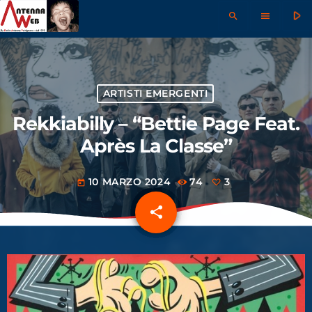
play_arrow
search
menu
ARTISTI EMERGENTI
Rekkiabilly – “Bettie Page Feat.
Après La Classe”
10 MARZO 2024
74
3
today
share
email
3