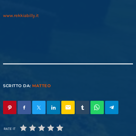
www.rekkiabilly.it
SCRITTO DA:
MATTEO
email
RATE IT