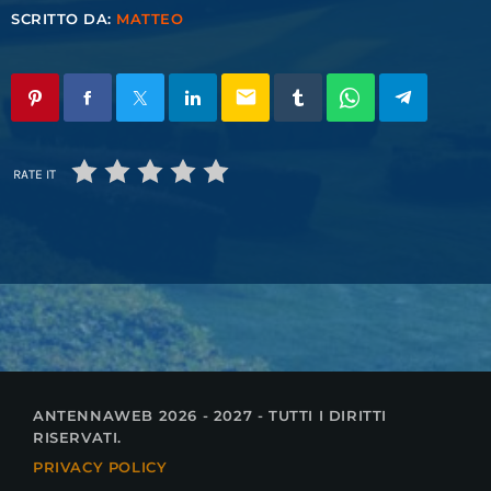
SCRITTO DA:
MATTEO
email
RATE IT
ANTENNAWEB 2026 - 2027 - TUTTI I DIRITTI
RISERVATI.
PRIVACY POLICY