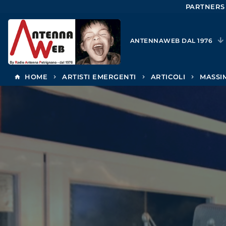
PARTNERS
ANTENNAWEB DAL 1976
HOME
ARTISTI EMERGENTI
ARTICOLI
MASSIM
home
keyboard_arrow_right
keyboard_arrow_right
keyboard_arrow_right