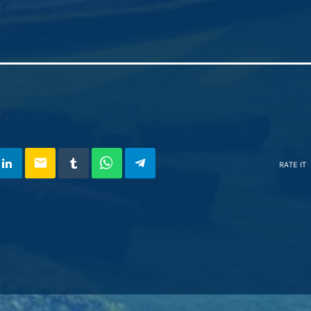
O
email
RATE IT