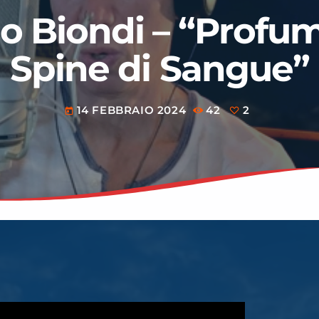
o Biondi – “Profuma
Spine di Sangue”
14 FEBBRAIO 2024
42
2
today