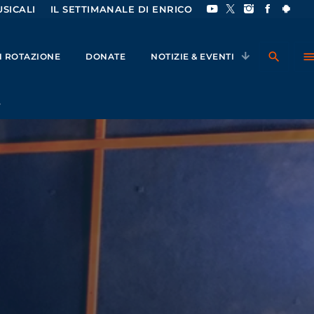
SICALI
IL SETTIMANALE DI ENRICO
search
men
IN ROTAZIONE
DONATE
NOTIZIE & EVENTI
”