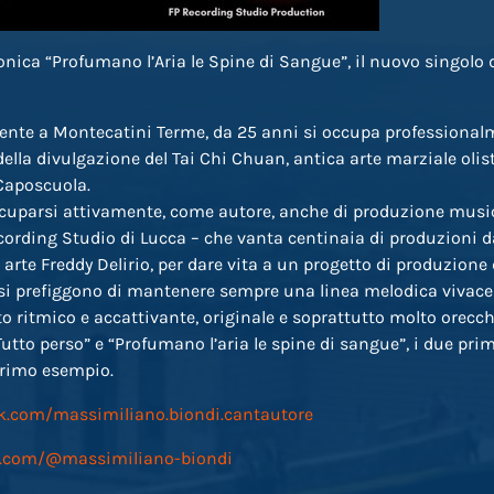
fonica “Profumano l’Aria le Spine di Sangue”, il nuovo singolo
idente a Montecatini Terme, da 25 anni si occupa professiona
ella divulgazione del Tai Chi Chuan, antica arte marziale olist
 Caposcuola.
ccuparsi attivamente, come autore, anche di produzione music
ecording Studio di Lucca – che vanta centinaia di produzioni da
 arte Freddy Delirio, per dare vita a un progetto di produzione 
 si prefiggono di mantenere sempre una linea melodica vivace
ritmico e accattivante, originale e soprattutto molto orecch
 Tutto perso” e “Profumano l’aria le spine di sangue”, i due prim
primo esempio.
k.com/massimiliano.biondi.cantautore
e.com/@massimiliano-biondi