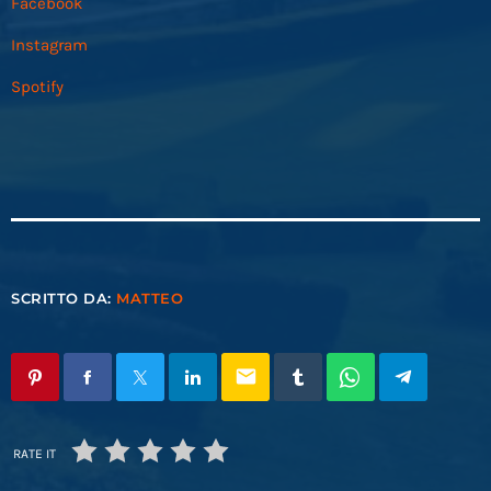
Facebook
Instagram
Spotify
SCRITTO DA:
MATTEO
email
RATE IT