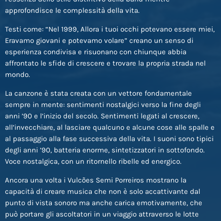
approfondisce le complessità della vita.
Testi come: “Nel 1999, Allora i tuoi occhi potevano essere miei,
Eravamo giovani e potevamo volare” creano un senso di
esperienza condivisa e risuonano con chiunque abbia
affrontato le sfide di crescere e trovare la propria strada nel
mondo.
La canzone è stata creata con un vettore fondamentale
sempre in mente: sentimenti nostalgici verso la fine degli
anni ’90 e l’inizio del secolo. Sentimenti legati al crescere,
all’invecchiare, al lasciare qualcuno e alcune cose alle spalle e
al passaggio alla fase successiva della vita. I suoni sono tipici
degli anni ’90, batteria enorme, sintetizzatori in sottofondo.
Voce nostalgica, con un ritornello ribelle ed energico.
Ancora una volta i Vulcões Semi Porreiros mostrano la
capacità di creare musica che non è solo accattivante dal
punto di vista sonoro ma anche carica emotivamente, che
può portare gli ascoltatori in un viaggio attraverso le lotte