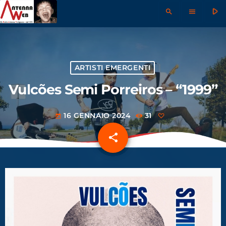
play_arrow
search
menu
ARTISTI EMERGENTI
Vulcões Semi Porreiros – “1999”
16 GENNAIO 2024
31
today
share
email