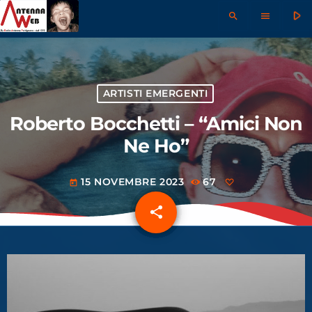
play_arrow
search
menu
ARTISTI EMERGENTI
Roberto Bocchetti – “Amici Non
Ne Ho”
15 NOVEMBRE 2023
67
today
share
email