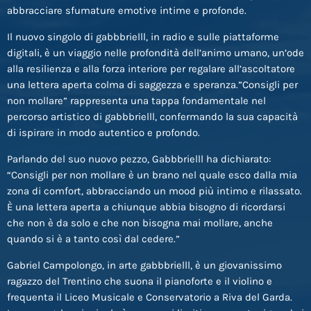
abbracciare sfumature emotive intime e profonde.
Il nuovo singolo di gabbbrielll, in radio e sulle piattaforme
digitali, è un viaggio nelle profondità dell’animo umano, un’ode
alla resilienza e alla forza interiore per regalare all’ascoltatore
una lettera aperta colma di saggezza e speranza.”Consigli per
non mollare” rappresenta una tappa fondamentale nel
percorso artistico di gabbbrielll, confermando la sua capacità
di ispirare in modo autentico e profondo.
Parlando del suo nuovo pezzo, Gabbbrielll ha dichiarato:
“Consigli per non mollare è un brano nel quale esco dalla mia
zona di comfort, abbracciando un mood più intimo e rilassato.
È una lettera aperta a chiunque abbia bisogno di ricordarsi
che non è da solo e che non bisogna mai mollare, anche
quando si è a tanto così dal cedere.”
Gabriel Campolongo, in arte gabbbrielll, è un giovanissimo
ragazzo del Trentino che suona il pianoforte e il violino e
frequenta il Liceo Musicale e Conservatorio a Riva del Garda.