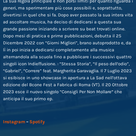
La sua regola principale è non porsi limiti per quanto riguarda i
generi, ma sperimentare più cose possibili e, soprattutto,
divertirsi in quel che si fa. Dopo aver passato la sua intera vita
ad ascoltare musica, ha deciso di dedicarsi a questa sua
grande passione iniziando a scrivere su beat trovati online.
Dopo mesi di pratica e prime pubblicazioni, debutta il 25
Dicembre 2022 con “Giorni Migliori”, brano autoprodotto e, da
lì in poi inizia a dedicarsi completamente alla musica
alternandola alla scuola fino a pubblicare i successivi quattro
singoli icon Indieffusione. : “Stessa Storia”, “Il peso dell’odio”,
“Gabriel”, “Correre” feat. Margherita Garavaglia. Il 7 Luglio 2023
si esibisce in uno showcase in apertura a La Sad nell’ottava
edizione del Bcone Fest a Fabrica di Roma (VT). Il 20 Ottobre
2023 esce il nuovo singolo “Consigli Per Non Mollare” che
anticipa il suo primo ep.
Instagram
–
Spotify