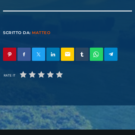
SCRITTO DA:
MATTEO
email
RATE IT