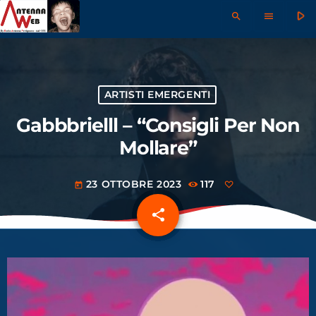
play_arrow
search
menu
ARTISTI EMERGENTI
Gabbbrielll – “Consigli Per Non
Mollare”
23 OTTOBRE 2023
117
today
share
email